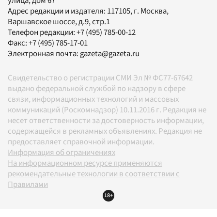
улица, дом 67
Адрес редакции и издателя:
117105
, г.
Москва
,
Варшавское шоссе, д.9, стр.1
Телефон редакции:
+7 (495) 785-00-12
Факс:
+7 (495) 785-17-01
Электронная почта:
gazeta@gazeta.ru
Свидетельство о регистрации СМИ Эл № ФС77-67642
выдано федеральной службой по надзору в сфере
связи, информационных технологий и массовых
коммуникаций (Роскомнадзор) 10.11.2016 г. Редакция не
несет ответственности за достоверность информации,
содержащейся в рекламных объявлениях. Редакция не
предоставляет справочной информации.
Информация об ограничениях
На информационном ресурсе применяются
рекомендательные технологии в соответствии с
Правилами
18+