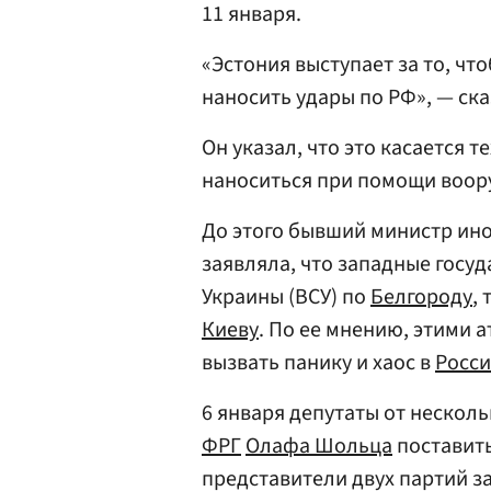
11 января.
«Эстония выступает за то, ч
наносить удары по РФ», — ска
Он указал, что это касается 
наноситься при помощи воор
До этого бывший министр ин
заявляла, что западные госу
Украины (ВСУ) по
Белгороду
,
Киеву
. По ее мнению, этими 
вызвать панику и хаос в
Росс
6 января депутаты от нескол
ФРГ
Олафа Шольца
поставить
представители двух партий з