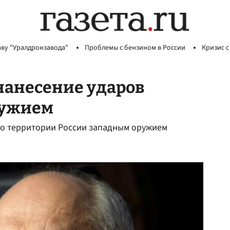
аву "Уралдронзавода"
Проблемы с бензином в России
Кризис с
нанесение ударов
ружием
по территории России западным оружием