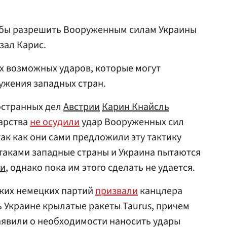
тобы разрешить Вооруженным силам Украины
зал Карис.
тех возможных ударов, которые могут
ужения западных стран.
остранных дел
Австрии
Карин Кнайсль
дарства
не осудили
удар Вооруженных сил
 так как они сами предложили эту тактику
атаками западные страны и Украина пытаются
ии
, однако пока им этого сделать не удается.
ьких немецких партий
призвали
канцлера
 Украине крылатые ракеты Taurus, причем
аявили о необходимости наносить удары