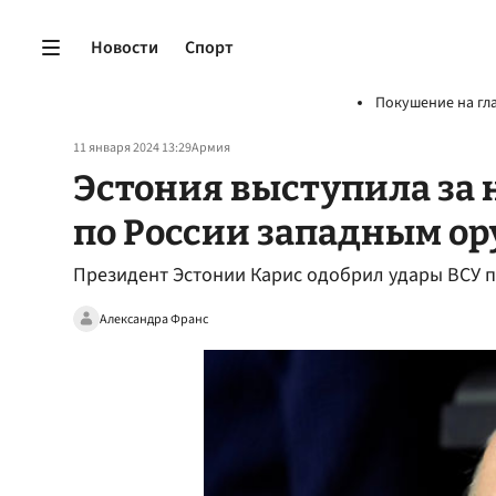
Новости
Спорт
Покушение на гл
11 января 2024 13:29
Армия
Эстония выступила за 
по России западным о
Президент Эстонии Карис одобрил удары ВСУ 
Александра Франс