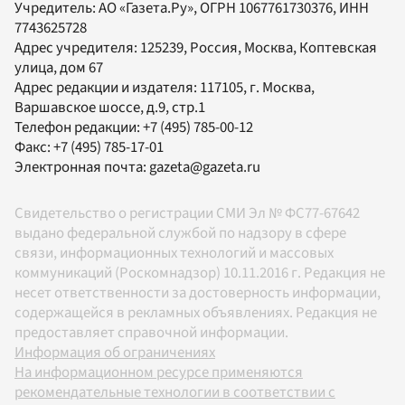
Учредитель:
АО «Газета.Ру»
, ОГРН 1067761730376, ИНН
7743625728
Адрес учредителя: 125239, Россия, Москва, Коптевская
улица, дом 67
Адрес редакции и издателя:
117105
, г.
Москва
,
Варшавское шоссе, д.9, стр.1
Телефон редакции:
+7 (495) 785-00-12
Факс:
+7 (495) 785-17-01
Электронная почта:
gazeta@gazeta.ru
Свидетельство о регистрации СМИ Эл № ФС77-67642
выдано федеральной службой по надзору в сфере
связи, информационных технологий и массовых
коммуникаций (Роскомнадзор) 10.11.2016 г. Редакция не
несет ответственности за достоверность информации,
содержащейся в рекламных объявлениях. Редакция не
предоставляет справочной информации.
Информация об ограничениях
На информационном ресурсе применяются
рекомендательные технологии в соответствии с