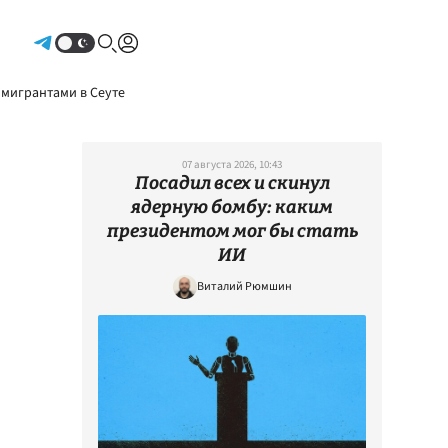
Авторизоваться
 мигрантами в Сеуте
07 августа 2026, 10:43
Посадил всех и скинул
ядерную бомбу: каким
президентом мог бы стать
ИИ
Виталий Рюмшин