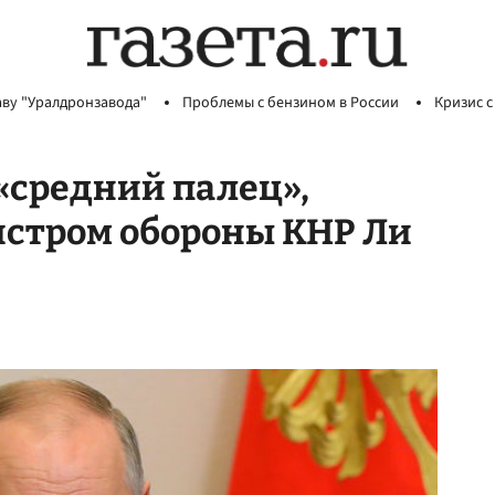
аву "Уралдронзавода"
Проблемы с бензином в России
Кризис с
 «средний палец»,
истром обороны КНР Ли