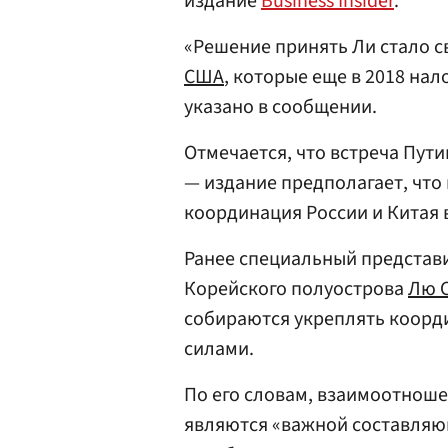
издание
Business Insider
.
«Решение принять Ли стало с
США
, которые еще в 2018 на
указано в сообщении.
Отмечается, что встреча Пути
— издание предполагает, что
координация России и Китая в
Ранее специальный представ
Корейского полуострова
Лю 
собираются укреплять коор
силами.
По его словам, взаимоотнош
являются «важной составляю