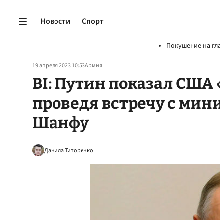
Новости
Спорт
Покушение на гл
19 апреля 2023 10:53
Армия
BI: Путин показал США
проведя встречу с мин
Шанфу
Данила Титоренко