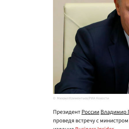
Михаил Климентьев/РИА Новости
Президент
России
Владимир 
проведя встречу с министро