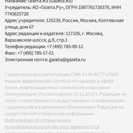
Название:
Газета.Ru
(Gazeta.Ru)
Учредитель:
АО «Газета.Ру»
, ОГРН 1067761730376, ИНН
7743625728
Адрес учредителя: 125239, Россия, Москва, Коптевская
улица, дом 67
Адрес редакции и издателя:
117105
, г.
Москва
,
Варшавское шоссе, д.9, стр.1
Телефон редакции:
+7 (495) 785-00-12
Факс:
+7 (495) 785-17-01
Электронная почта:
gazeta@gazeta.ru
Свидетельство о регистрации СМИ Эл № ФС77-67642
выдано федеральной службой по надзору в сфере
связи, информационных технологий и массовых
коммуникаций (Роскомнадзор) 10.11.2016 г. Редакция не
несет ответственности за достоверность информации,
содержащейся в рекламных объявлениях. Редакция не
предоставляет справочной информации.
Информация об ограничениях
На информационном ресурсе применяются