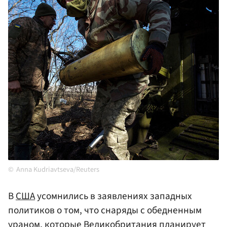
Anna Kudriavtseva/Reuters
В
США
усомнились в заявлениях западных
политиков о том, что снаряды с обедненным
ураном, которые
Великобритания
планирует