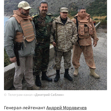
Телеграм-канал
«Дмитрий Саблин»
Генерал-лейтенант
Андрей Мордвичев