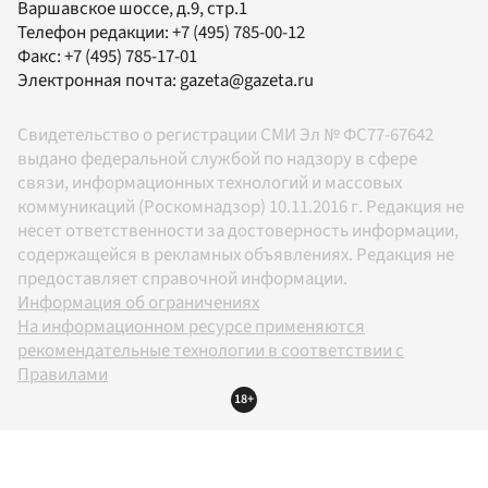
Варшавское шоссе, д.9, стр.1
Телефон редакции:
+7 (495) 785-00-12
Факс:
+7 (495) 785-17-01
Электронная почта:
gazeta@gazeta.ru
Свидетельство о регистрации СМИ Эл № ФС77-67642
выдано федеральной службой по надзору в сфере
связи, информационных технологий и массовых
коммуникаций (Роскомнадзор) 10.11.2016 г. Редакция не
несет ответственности за достоверность информации,
содержащейся в рекламных объявлениях. Редакция не
предоставляет справочной информации.
Информация об ограничениях
На информационном ресурсе применяются
рекомендательные технологии в соответствии с
Правилами
18+