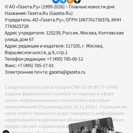
© АО «Газета.Ру» (1999-2026) – Главные новости дня
Название:
Газета.Ru
(Gazeta.Ru)
Учредитель:
АО «Газета.Ру»
, ОГРН 1067761730376, ИНН
7743625728
Адрес учредителя: 125239, Россия, Москва, Коптевская
улица, дом 67
Адрес редакции и издателя:
117105
, г.
Москва
,
Варшавское шоссе, д.9, стр.1
Телефон редакции:
+7 (495) 785-00-12
Факс:
+7 (495) 785-17-01
Электронная почта:
gazeta@gazeta.ru
Свидетельство о регистрации СМИ Эл № ФС77-67642
выдано федеральной службой по надзору в сфере
связи, информационных технологий и массовых
коммуникаций (Роскомнадзор) 10.11.2016 г. Редакция не
несет ответственности за достоверность информации,
содержащейся в рекламных объявлениях. Редакция не
предоставляет справочной информации.
Информация об ограничениях