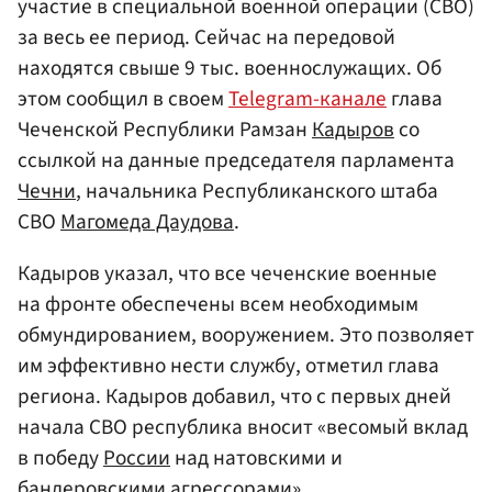
участие в специальной военной операции (СВО)
за весь ее период. Сейчас на передовой
находятся свыше 9 тыс. военнослужащих. Об
этом сообщил в своем
Telegram-канале
глава
Чеченской Республики Рамзан
Кадыров
со
ссылкой на данные председателя парламента
Чечни
, начальника Республиканского штаба
СВО
Магомеда Даудова
.
Кадыров указал, что все чеченские военные
на фронте обеспечены всем необходимым
обмундированием, вооружением. Это позволяет
им эффективно нести службу, отметил глава
региона. Кадыров добавил, что с первых дней
начала СВО республика вносит «весомый вклад
в победу
России
над натовскими и
бандеровскими агрессорами».