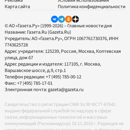
Реклама
Условия использования
Карта сайта
Политика конфиденциальности
© АО «Газета.Ру» (1999-2026) – Главные новости дня
Название:
Газета.Ru
(Gazeta.Ru)
Учредитель:
АО «Газета.Ру»
, ОГРН 1067761730376, ИНН
7743625728
Адрес учредителя: 125239, Россия, Москва, Коптевская
улица, дом 67
Адрес редакции и издателя:
117105
, г.
Москва
,
Варшавское шоссе, д.9, стр.1
Телефон редакции:
+7 (495) 785-00-12
Факс:
+7 (495) 785-17-01
Электронная почта:
gazeta@gazeta.ru
Свидетельство о регистрации СМИ Эл № ФС77-67642
выдано федеральной службой по надзору в сфере
связи, информационных технологий и массовых
коммуникаций (Роскомнадзор) 10.11.2016 г. Редакция не