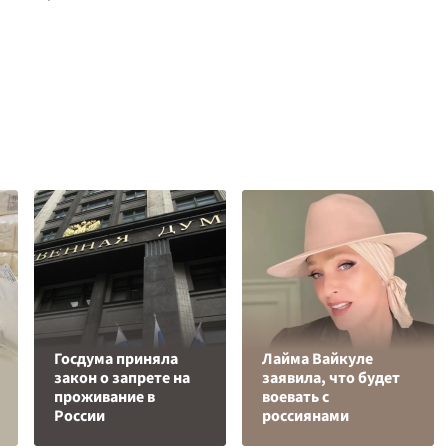
Госдума приняла
Лайма Вайкуле
закон о запрете на
заявила, что будет
проживание в
воевать с
России
россиянами