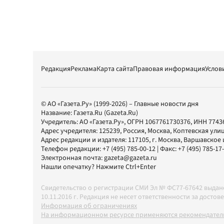
Редакция
Реклама
Карта сайта
Правовая информация
Услов
© АО «Газета.Ру» (1999-2026) – Главные новости дня
Название:
Газета.Ru
(Gazeta.Ru)
Учредитель:
АО «Газета.Ру»
, ОГРН 1067761730376, ИНН 7743
Адрес учредителя: 125239, Россия, Москва, Коптевская улиц
Адрес редакции и издателя:
117105
, г.
Москва
,
Варшавское шо
Телефон редакции:
+7 (495) 785-00-12
| Факс:
+7 (495) 785-17
Электронная почта:
gazeta@gazeta.ru
Нашли опечатку? Нажмите Ctrl+Enter
Свидетельство о регистрации СМИ Эл № ФС77-67642 выда
10.11.2016 г. Редакция не несет ответственности за дос
Информация об ограничениях
На информационном ресурсе применяются рекомендатель