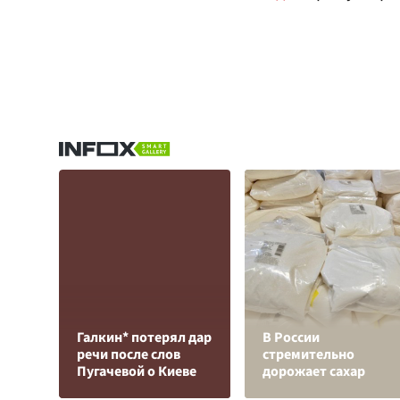
Галкин* потерял дар
В России
речи после слов
стремительно
Пугачевой о Киеве
дорожает сахар