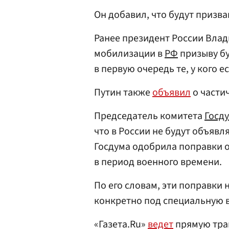
Он добавил, что будут призва
Ранее президент России Вла
мобилизации в
РФ
призыву бу
в первую очередь те, у кого е
Путин также
объявил
о части
Председатель комитета
Госд
что в России не будут объяв
Госдума одобрила поправки о
в период военного времени.
По его словам, эти поправки
конкретно под специальную в
«Газета.Ru»
ведет
прямую тра