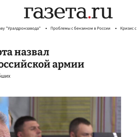
аву "Уралдронзавода"
Проблемы с бензином в России
Кризис с
рта назвал
оссийской армии
бших