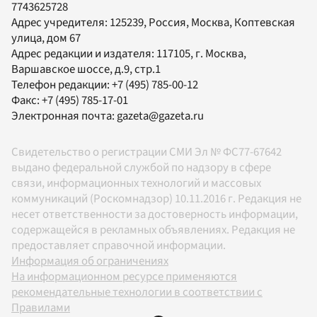
7743625728
Адрес учредителя: 125239, Россия, Москва, Коптевская
улица, дом 67
Адрес редакции и издателя:
117105
, г.
Москва
,
Варшавское шоссе, д.9, стр.1
Телефон редакции:
+7 (495) 785-00-12
Факс:
+7 (495) 785-17-01
Электронная почта:
gazeta@gazeta.ru
Свидетельство о регистрации СМИ Эл № ФС77-67642
выдано федеральной службой по надзору в сфере
связи, информационных технологий и массовых
коммуникаций (Роскомнадзор) 10.11.2016 г. Редакция не
несет ответственности за достоверность информации,
содержащейся в рекламных объявлениях. Редакция не
предоставляет справочной информации.
Информация об ограничениях
На информационном ресурсе применяются
рекомендательные технологии в соответствии с
Правилами