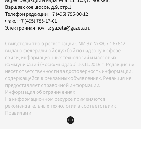
Адрес редакции и издателя:
117105
, г.
Москва
,
Варшавское шоссе, д.9, стр.1
Телефон редакции:
+7 (495) 785-00-12
Факс:
+7 (495) 785-17-01
Электронная почта:
gazeta@gazeta.ru
Свидетельство о регистрации СМИ Эл № ФС77-67642
выдано федеральной службой по надзору в сфере
связи, информационных технологий и массовых
коммуникаций (Роскомнадзор) 10.11.2016 г. Редакция не
несет ответственности за достоверность информации,
содержащейся в рекламных объявлениях. Редакция не
предоставляет справочной информации.
Информация об ограничениях
На информационном ресурсе применяются
рекомендательные технологии в соответствии с
Правилами
18+