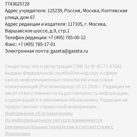
7743625728
Адрес учредителя: 125239, Россия, Москва, Коптевская
улица, дом 67
Адрес редакции и издателя:
117105
, г.
Москва
,
Варшавское шоссе, д.9, стр.1
Телефон редакции:
+7 (495) 785-00-12
Факс:
+7 (495) 785-17-01
Электронная почта:
gazeta@gazeta.ru
Свидетельство о регистрации СМИ Эл № ФС77-67642
выдано федеральной службой по надзору в сфере
связи, информационных технологий и массовых
коммуникаций (Роскомнадзор) 10.11.2016 г. Редакция не
несет ответственности за достоверность информации,
содержащейся в рекламных объявлениях. Редакция не
предоставляет справочной информации.
Информация об ограничениях
На информационном ресурсе применяются
рекомендательные технологии в соответствии с
Правилами