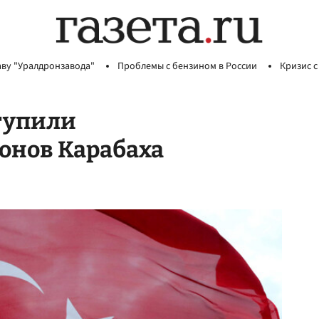
аву "Уралдронзавода"
Проблемы с бензином в России
Кризис с
тупили
онов Карабаха