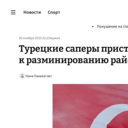
Новости
Спорт
Покушение на гл
30 ноября 2020 22:25
Армия
Турецкие саперы прис
к разминированию рай
Ника Пикекатлет