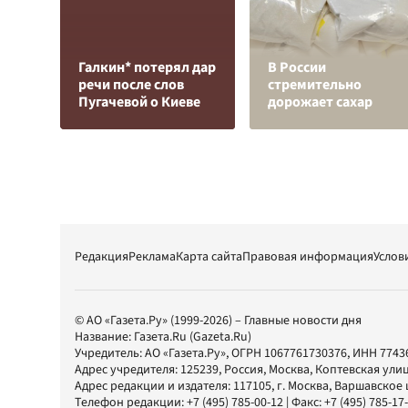
Галкин* потерял дар
В России
речи после слов
стремительно
Пугачевой о Киеве
дорожает сахар
Редакция
Реклама
Карта сайта
Правовая информация
Услов
© АО «Газета.Ру» (1999-2026) – Главные новости дня
Название:
Газета.Ru
(Gazeta.Ru)
Учредитель:
АО «Газета.Ру»
, ОГРН 1067761730376, ИНН 7743
Адрес учредителя: 125239, Россия, Москва, Коптевская улиц
Адрес редакции и издателя:
117105
, г.
Москва
,
Варшавское шо
Телефон редакции:
+7 (495) 785-00-12
| Факс:
+7 (495) 785-17