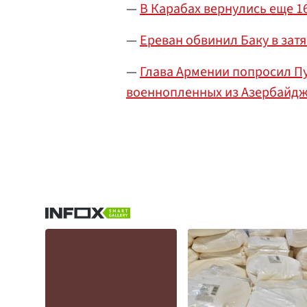
—
В Карабах вернулись еще 1
—
Ереван обвинил Баку в зат
—
Глава Армении попросил П
военнопленных из Азербайд