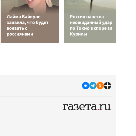
Лайма Вайкуле
Россия нанесла
К
заявила, что будет
неожиданный удар
Л
воевать с
по Токио в споре за
К
россиянами
Курилы
с