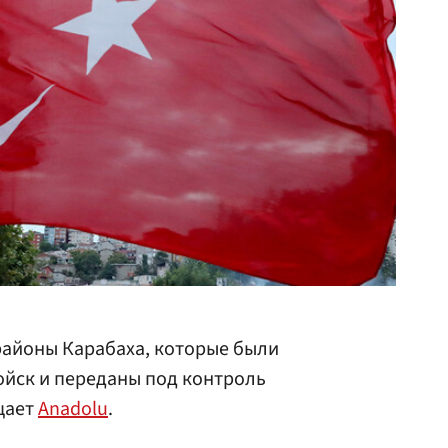
районы Карабаха, которые были
ойск и переданы под контроль
щает
Anadolu
.