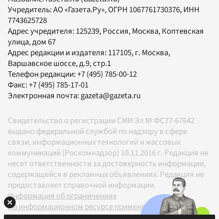
Учредитель:
АО «Газета.Ру»
, ОГРН 1067761730376, ИНН
7743625728
Адрес учредителя: 125239, Россия, Москва, Коптевская
улица, дом 67
Адрес редакции и издателя:
117105
, г.
Москва
,
Варшавское шоссе, д.9, стр.1
Телефон редакции:
+7 (495) 785-00-12
Факс:
+7 (495) 785-17-01
Электронная почта:
gazeta@gazeta.ru
Свидетельство о регистрации СМИ Эл № ФС77-67642
выдано федеральной службой по надзору в сфере
связи, информационных технологий и массовых
коммуникаций (Роскомнадзор) 10.11.2016 г. Редакция не
несет ответственности за достоверность информации,
содержащейся в рекламных объявлениях. Редакция не
предоставляет справочной информации.
Информация об ограничениях
На информационном ресурсе применяются
рекомендательные технологии в соответствии с