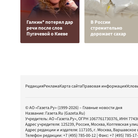
Галкин* потерял дар
В России
речи после слов
стремительно
Пугачевой о Киеве
дорожает сахар
Редакция
Реклама
Карта сайта
Правовая информация
Услов
© АО «Газета.Ру» (1999-2026) – Главные новости дня
Название:
Газета.Ru
(Gazeta.Ru)
Учредитель:
АО «Газета.Ру»
, ОГРН 1067761730376, ИНН 7743
Адрес учредителя: 125239, Россия, Москва, Коптевская улиц
Адрес редакции и издателя:
117105
, г.
Москва
,
Варшавское шо
Телефон редакции:
+7 (495) 785-00-12
| Факс:
+7 (495) 785-17