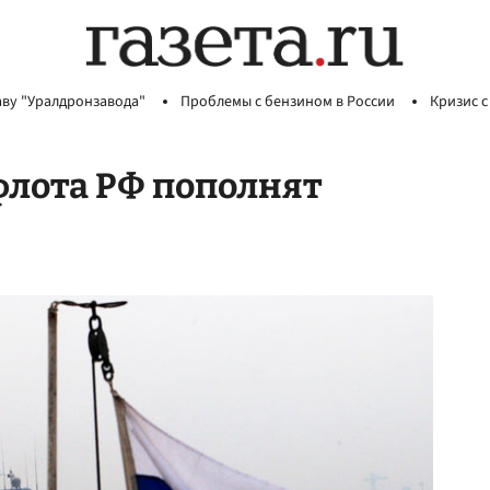
аву "Уралдронзавода"
Проблемы с бензином в России
Кризис с
флота РФ пополнят