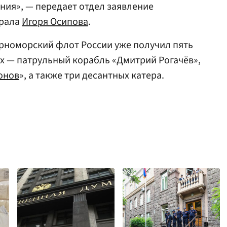
ения», — передает отдел заявление
ирала
Игоря Осипова
.
Черноморский флот России уже получил пять
их — патрульный корабль «Дмитрий Рогачёв»,
онов
», а также три десантных катера.