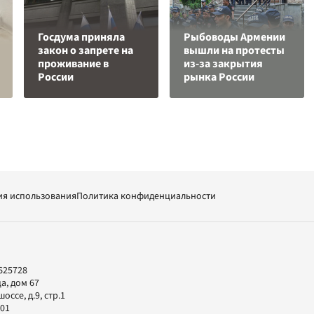
Госдума приняла
Рыбоводы Армении
закон о запрете на
вышли на протесты
проживание в
из-за закрытия
России
рынка России
ия использования
Политика конфиденциальности
625728
а, дом 67
ссе, д.9, стр.1
-01