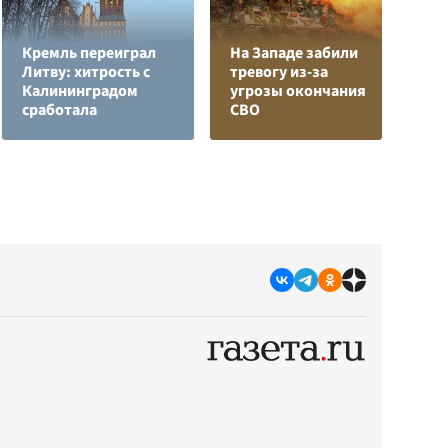
Кремль переиграл
На Западе забили
Литву: хитрость с
тревогу из-за
Е
Калининградом
угрозы окончания
м
сработала
СВО
д