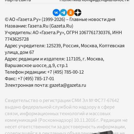
© АО «Газета.Ру» (1999-2026) – Главные новости дня
Название:
Газета.Ru
(Gazeta.Ru)
Учредитель:
АО «Газета.Ру»
, ОГРН 1067761730376, ИНН
7743625728
Адрес учредителя: 125239, Россия, Москва, Коптевская
улица, дом 67
Адрес редакции и издателя:
117105
, г.
Москва
,
Варшавское шоссе, д.9, стр.1
Телефон редакции:
+7 (495) 785-00-12
Факс:
+7 (495) 785-17-01
Электронная почта:
gazeta@gazeta.ru
Свидетельство о регистрации СМИ Эл № ФС77-67642
выдано федеральной службой по надзору в сфере
связи, информационных технологий и массовых
коммуникаций (Роскомнадзор) 10.11.2016 г. Редакция не
несет ответственности за достоверность информации,
содержащейся в рекламных объявлениях. Редакция не