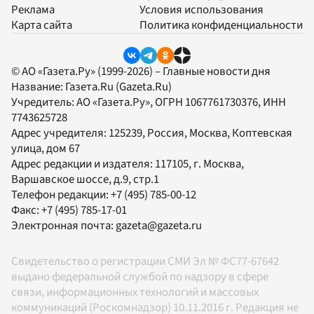
Реклама
Условия использования
Карта сайта
Политика конфиденциальности
© АО «Газета.Ру» (1999-2026) – Главные новости дня
Название:
Газета.Ru
(Gazeta.Ru)
Учредитель:
АО «Газета.Ру»
, ОГРН 1067761730376, ИНН
7743625728
Адрес учредителя: 125239, Россия, Москва, Коптевская
улица, дом 67
Адрес редакции и издателя:
117105
, г.
Москва
,
Варшавское шоссе, д.9, стр.1
Телефон редакции:
+7 (495) 785-00-12
Факс:
+7 (495) 785-17-01
Электронная почта:
gazeta@gazeta.ru
Свидетельство о регистрации СМИ Эл № ФС77-67642
выдано федеральной службой по надзору в сфере
связи, информационных технологий и массовых
коммуникаций (Роскомнадзор) 10.11.2016 г. Редакция не