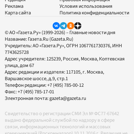
Реклама
Условия использования
Карта сайта
Политика конфиденциальности
© АО «Газета.Ру» (1999-2026) – Главные новости дня
Название:
Газета.Ru
(Gazeta.Ru)
Учредитель:
АО «Газета.Ру»
, ОГРН 1067761730376, ИНН
7743625728
Адрес учредителя: 125239, Россия, Москва, Коптевская
улица, дом 67
Адрес редакции и издателя:
117105
, г.
Москва
,
Варшавское шоссе, д.9, стр.1
Телефон редакции:
+7 (495) 785-00-12
Факс:
+7 (495) 785-17-01
Электронная почта:
gazeta@gazeta.ru
Свидетельство о регистрации СМИ Эл № ФС77-67642
выдано федеральной службой по надзору в сфере
связи, информационных технологий и массовых
коммуникаций (Роскомнадзор) 10.11.2016 г. Редакция не