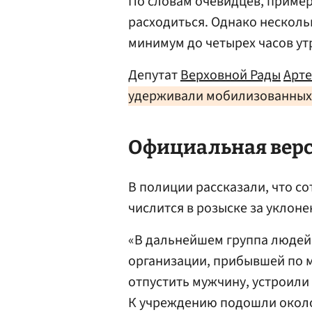
По словам очевидцев, пример
расходиться. Однако несколь
минимум до четырех часов ут
Депутат
Верховной Рады
Арт
удерживали мобилизованных,
Официальная вер
В полиции рассказали, что с
числится в розыске за уклоне
«В дальнейшем группа людей,
организации, прибывшей по 
отпустить мужчину, устроил
К учреждению подошли около