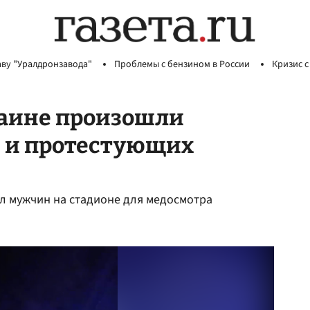
аву "Уралдронзавода"
Проблемы с бензином в России
Кризис с
раине произошли
 и протестующих
ал мужчин на стадионе для медосмотра