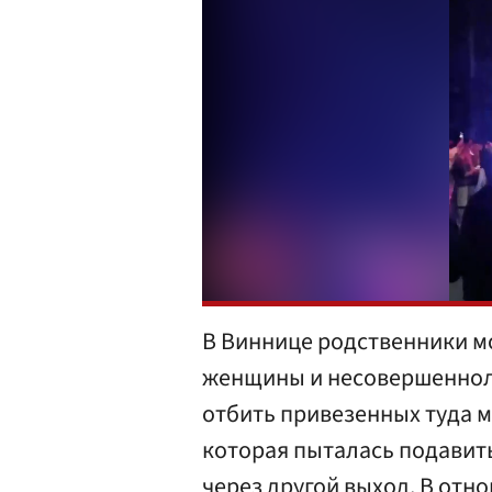
В Виннице родственники м
женщины и несовершенноле
отбить привезенных туда м
которая пыталась подавить
через другой выход. В отн