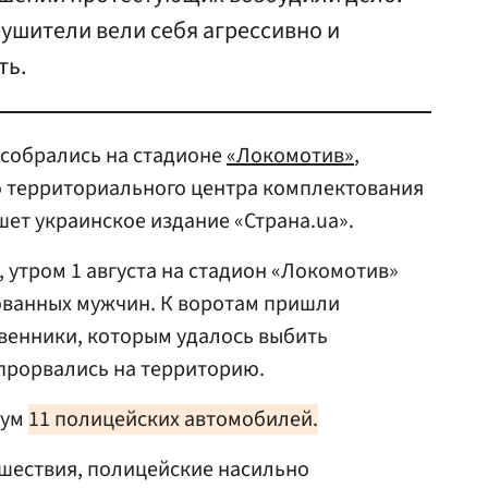
рушители вели себя агрессивно и
ть.
собрались на стадионе
«Локомотив»
,
о территориального центра комплектования
шет украинское издание «Страна.ua».
утром 1 августа на стадион «Локомотив»
ованных мужчин. К воротам пришли
венники, которым удалось выбить
 прорвались на территорию.
мум
11 полицейских автомобилей.
сшествия, полицейские насильно