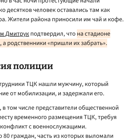
но в час ночи протестующие начали
ко десятков человек оставались там как
ра. Жители района приносили им чай и кофе.
ем Дмитрук
подтвердил, что
на стадионе
 а родственники «пришли их забрать».
сия полиции
отрудники ТЦК нашли мужчину, который
ние от мобилизации, и задержали его.
 в том числе представители общественной
месту временного размещения ТЦК, требуя
и конфликт с военнослужащими.
 80 граждан, часть из которых выломали