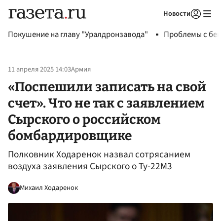
Новости
Авторизоваться
Покушение на главу "Уралдронзавода"
Проблемы с бен
11 апреля 2025 14:03
Армия
«Поспешили записать на свой
счет». Что не так с заявлением
Сырского о российском
бомбардировщике
Полковник Ходаренок назвал сотрясанием
воздуха заявления Сырского о Ту-22М3
Михаил Ходаренок