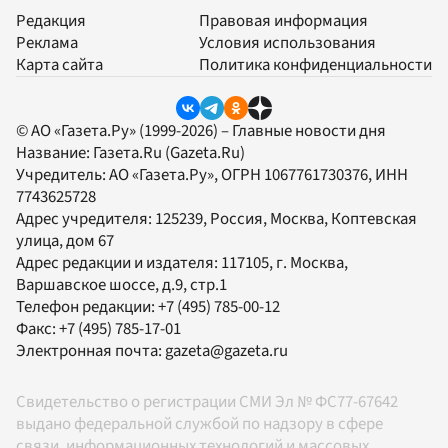
Редакция
Правовая информация
Реклама
Условия использования
Карта сайта
Политика конфиденциальности
© АО «Газета.Ру» (1999-2026) – Главные новости дня
Название:
Газета.Ru
(Gazeta.Ru)
Учредитель:
АО «Газета.Ру»
, ОГРН 1067761730376, ИНН
7743625728
Адрес учредителя: 125239, Россия, Москва, Коптевская
улица, дом 67
Адрес редакции и издателя:
117105
, г.
Москва
,
Варшавское шоссе, д.9, стр.1
Телефон редакции:
+7 (495) 785-00-12
Факс:
+7 (495) 785-17-01
Электронная почта:
gazeta@gazeta.ru
Свидетельство о регистрации СМИ Эл № ФС77-67642
выдано федеральной службой по надзору в сфере
связи, информационных технологий и массовых