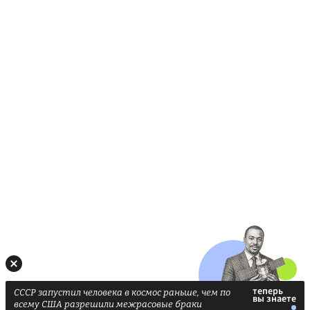
СССР запустил человека в космос раньше, чем по
всему США разрешили межрасовые браки