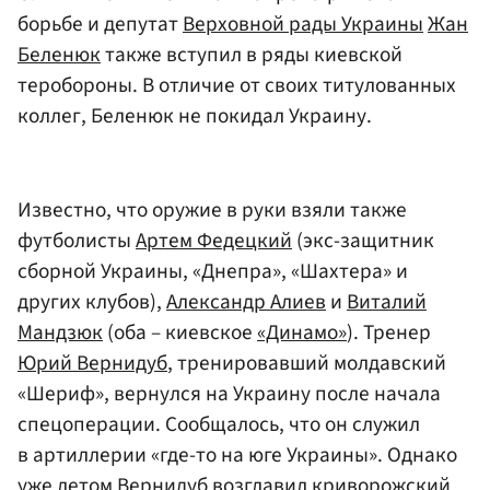
борьбе и депутат
Верховной рады Украины
Жан
Беленюк
также вступил в ряды киевской
теробороны. В отличие от своих титулованных
коллег, Беленюк не покидал Украину.
Известно, что оружие в руки взяли также
футболисты
Артем Федецкий
(экс-защитник
сборной Украины, «Днепра», «Шахтера» и
других клубов),
Александр Алиев
и
Виталий
Мандзюк
(оба – киевское
«Динамо»
). Тренер
Юрий Вернидуб
, тренировавший молдавский
«Шериф», вернулся на Украину после начала
спецоперации. Сообщалось, что он служил
в артиллерии «где-то на юге Украины». Однако
уже летом Вернидуб возглавил криворожский