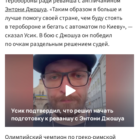
теробороны ради реванша с англичанином
Энтони Джошуа
. «Таким образом я больше и
лучше помогу своей стране, чем буду стоять
в теробороне и бегать с автоматом по Киеву», —
сказал Усик. В бою с Джошуа он победил
по очкам раздельным решением судей.
Олимпийский чемпион по греко-римской