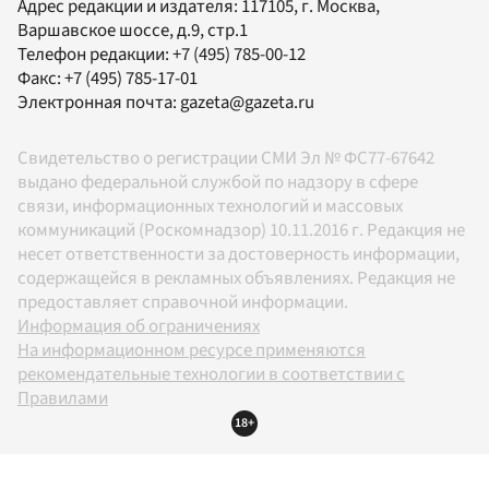
Адрес редакции и издателя:
117105
, г.
Москва
,
Варшавское шоссе, д.9, стр.1
Телефон редакции:
+7 (495) 785-00-12
Факс:
+7 (495) 785-17-01
Электронная почта:
gazeta@gazeta.ru
Свидетельство о регистрации СМИ Эл № ФС77-67642
выдано федеральной службой по надзору в сфере
связи, информационных технологий и массовых
коммуникаций (Роскомнадзор) 10.11.2016 г. Редакция не
несет ответственности за достоверность информации,
содержащейся в рекламных объявлениях. Редакция не
предоставляет справочной информации.
Информация об ограничениях
На информационном ресурсе применяются
рекомендательные технологии в соответствии с
Правилами
18+