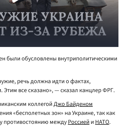
сен были обусловлены внутриполитическими
ружие, речь должна идти о фактах,
 Этим все сказано», — сказал канцлер ФРГ.
ериканским коллегой
Джо Байденом
ния «бесполетных зон» на Украине, так как
му противостоянию между
Россией
и
НАТО
.