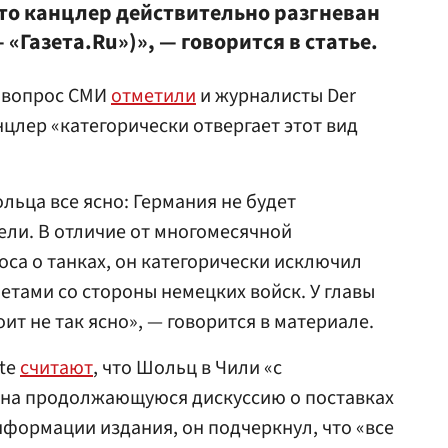
то канцлер действительно разгневан
«Газета.Ru»)», — говорится в статье.
 вопрос СМИ
отметили
и журналисты Der
анцлер «категорически отвергает этот вид
ьца все ясно: Германия не будет
ели. В отличие от многомесячной
са о танках, он категорически исключил
тами со стороны немецких войск. У главы
ит не так ясно», — говорится в материале.
te
считают
, что Шольц в Чили «с
на продолжающуюся дискуссию о поставках
нформации издания, он подчеркнул, что «все