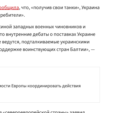
ообщила
, что, «получив свои танки», Украина
требители».
жиной западных военных чиновников и
о внутренние дебаты о поставках Украине
е ведутся, подталкиваемые украинскими
оддержке воинствующих стран Балтии», —
мости Европы координировать действия
из «североевропейской страны» заявил