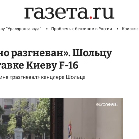
аву "Уралдронзавода"
Проблемы с бензином в России
Кризис с
о разгневан». Шольцу
авке Киеву F-16
раине «разгневал» канцлера Шольца