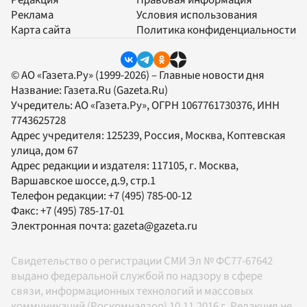
Редакция
Правовая информация
Реклама
Условия использования
Карта сайта
Политика конфиденциальности
© АО «Газета.Ру» (1999-2026) – Главные новости дня
Название:
Газета.Ru
(Gazeta.Ru)
Учредитель:
АО «Газета.Ру»
, ОГРН 1067761730376, ИНН
7743625728
Адрес учредителя: 125239, Россия, Москва, Коптевская
улица, дом 67
Адрес редакции и издателя:
117105
, г.
Москва
,
Варшавское шоссе, д.9, стр.1
Телефон редакции:
+7 (495) 785-00-12
Факс:
+7 (495) 785-17-01
Электронная почта:
gazeta@gazeta.ru
Свидетельство о регистрации СМИ Эл № ФС77-67642
выдано федеральной службой по надзору в сфере
связи, информационных технологий и массовых
коммуникаций (Роскомнадзор) 10.11.2016 г. Редакция не