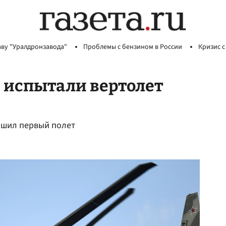
аву "Уралдронзавода"
Проблемы с бензином в России
Кризис с
и испытали вертолет
ршил первый полет