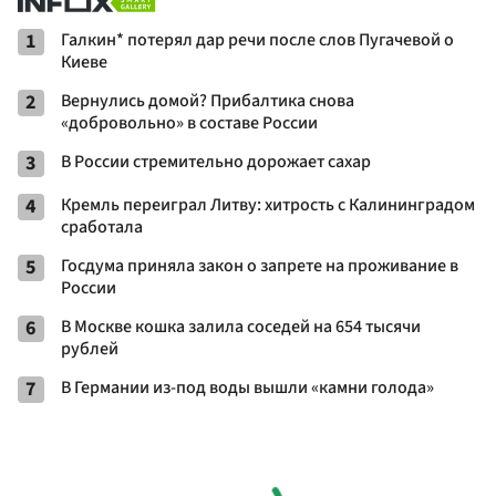
1
Галкин* потерял дар речи после слов Пугачевой о
Киеве
2
Вернулись домой? Прибалтика снова
«добровольно» в составе России
3
В России стремительно дорожает сахар
4
Кремль переиграл Литву: хитрость с Калининградом
сработала
5
Госдума приняла закон о запрете на проживание в
России
6
В Москве кошка залила соседей на 654 тысячи
рублей
7
В Германии из-под воды вышли «камни голода»