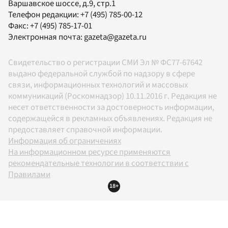
Варшавское шоссе, д.9, стр.1
Телефон редакции:
+7 (495) 785-00-12
Факс:
+7 (495) 785-17-01
Электронная почта:
gazeta@gazeta.ru
Свидетельство о регистрации СМИ Эл № ФС77-67642
выдано федеральной службой по надзору в сфере
связи, информационных технологий и массовых
коммуникаций (Роскомнадзор) 10.11.2016 г. Редакция не
несет ответственности за достоверность информации,
содержащейся в рекламных объявлениях. Редакция не
предоставляет справочной информации.
Информация об ограничениях
На информационном ресурсе применяются
рекомендательные технологии в соответствии с
Правилами
18+