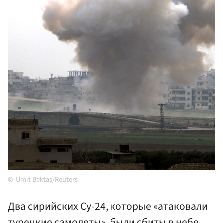
Umit Bektas/Reuters
Два сирийских Су-24, которые «атаковали
турецкие самолеты», были сбиты в небе