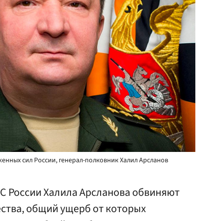
енных сил России, генерал-полковник Халил Арсланов
С России Халила Арсланова обвиняют
ества, общий ущерб от которых