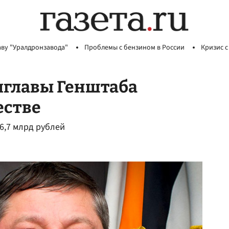
аву "Уралдронзавода"
Проблемы с бензином в России
Кризис с
мглавы Генштаба
естве
6,7 млрд рублей