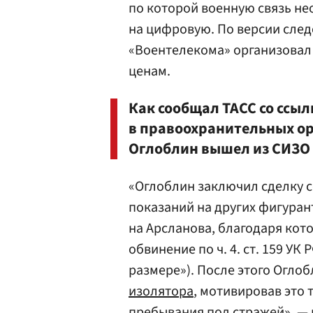
по которой военную связь не
на цифровую. По версии след
«Воентелекома» организовал
ценам.
Как сообщал ТАСС со ссыл
в правоохранительных ор
Оглоблин вышел из СИЗО 
«Оглоблин заключил сделку с
показаний на других фигурант
на Арсланова, благодаря ко
обвинение по ч. 4. ст. 159 У
размере»). После этого Огло
изолятора
, мотивировав это 
пребывания под стражей», — 