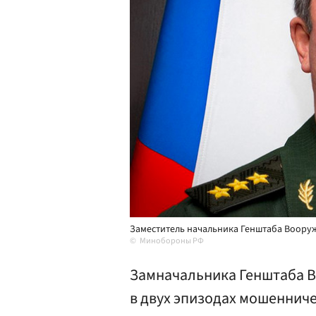
Заместитель начальника Генштаба Вооруж
Минобороны РФ
Замначальника Генштаба В
в двух эпизодах мошеннич