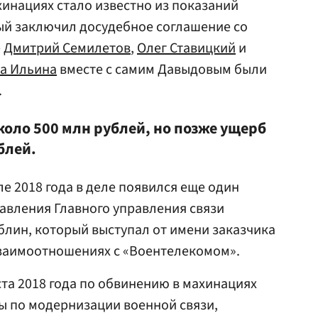
хинациях стало известно из показаний
ый заключил досудебное соглашение со
е
Дмитрий Семилетов
,
Олег Ставицкий
и
а Ильина
вместе с самим Давыдовым были
.
коло 500 млн рублей, но позже ущерб
блей.
еле 2018 года в деле появился еще один
равления Главного управления связи
лин, который выступал от имени заказчика
заимоотношениях с «Воентелекомом».
ста 2018 года по обвинению в махинациях
ы по модернизации военной связи,