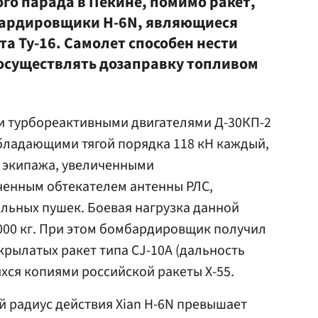
го парада в Пекине, помимо ракет,
ардировщики H-6N, являющиеся
та Ту-16. Самолет способен нести
 осуществлять дозаправку топливом
ми турбореактивными двигателями Д-30КП-2
бладающими тягой порядка 118 кН каждый,
 экипажа, увеличенными
ченным обтекателем антенны РЛС,
льных пушек. Боевая нагрузка данной
000 кг. При этом бомбардировщик получил
крылатых ракет типа CJ-10A (дальность
ихся копиями российской ракеты Х-55.
 радиус действия Xian H-6N превышает