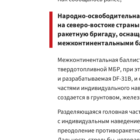
Народно-освободительна
на северо-востоке стран
ракетную бригаду, осна
межконтинентальными ба
Межконтинентальная баллист
твердотопливной МБР, при эт
и разрабатываемая DF-31B, 
частями индивидуального нав
создается в грунтовом, желе
Разделяющаяся головная часть
с индивидуальным наведением
преодоление противоракетно