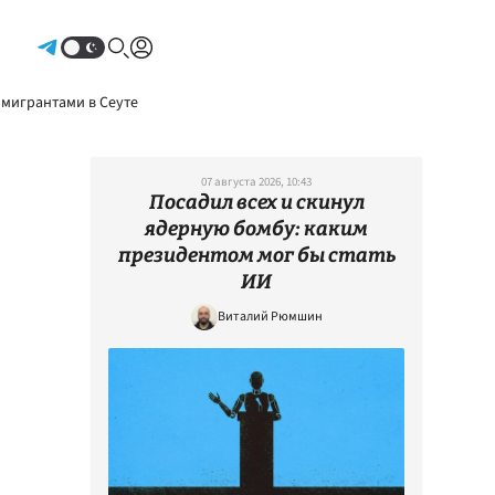
Авторизоваться
 мигрантами в Сеуте
07 августа 2026, 10:43
Посадил всех и скинул
ядерную бомбу: каким
президентом мог бы стать
ИИ
Виталий Рюмшин