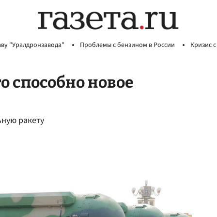
аву "Уралдронзавода"
Проблемы с бензином в России
Кризис с
о способно новое
ьную ракету