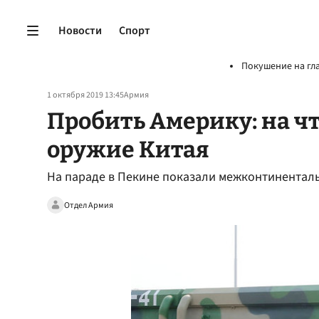
Новости
Спорт
Покушение на гл
1 октября 2019 13:45
Армия
Пробить Америку: на чт
оружие Китая
На параде в Пекине показали межконтинентал
Отдел Армия