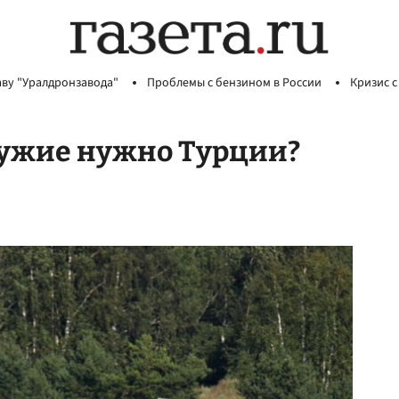
аву "Уралдронзавода"
Проблемы с бензином в России
Кризис с
оружие нужно Турции?