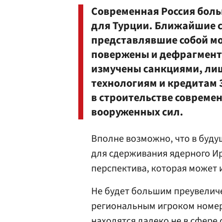
Современная Россия боль
для Турции. Ближайшие с
представлявшие собой м
повержены и дефрагменти
измучены санкциями, ли
технологиям и кредитам 
в строительстве совреме
вооруженных сил.
Вполне возможно, что в буду
для сдерживания ядерного Ир
перспектива, которая может и
Не будет большим преувеличе
региональным игроком номер
находятся далеко не в сфер