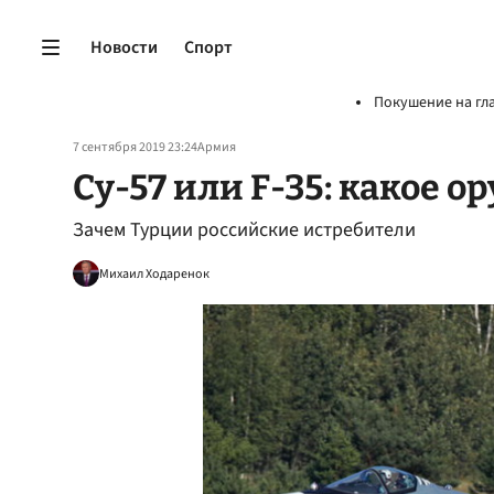
Новости
Спорт
Покушение на гл
7 сентября 2019 23:24
Армия
Cу-57 или F-35: какое 
Зачем Турции российские истребители
Михаил Ходаренок