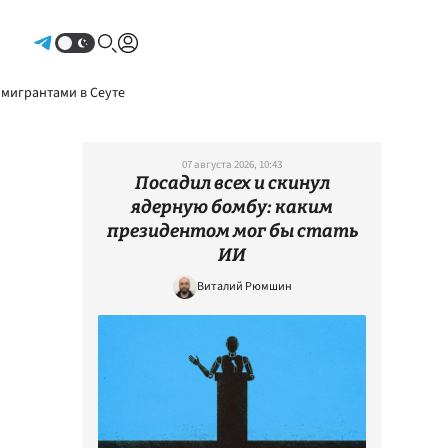
Авторизоваться
 мигрантами в Сеуте
07 августа 2026, 10:43
Посадил всех и скинул
ядерную бомбу: каким
президентом мог бы стать
ИИ
Виталий Рюмшин