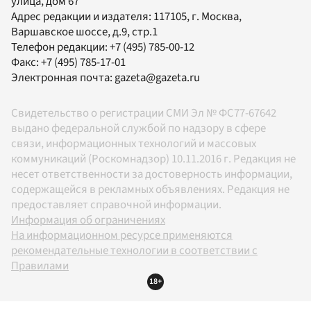
улица, дом 67
Адрес редакции и издателя:
117105
, г.
Москва
,
Варшавское шоссе, д.9, стр.1
Телефон редакции:
+7 (495) 785-00-12
Факс:
+7 (495) 785-17-01
Электронная почта:
gazeta@gazeta.ru
Свидетельство о регистрации СМИ Эл № ФС77-67642
выдано федеральной службой по надзору в сфере
связи, информационных технологий и массовых
коммуникаций (Роскомнадзор) 10.11.2016 г. Редакция не
несет ответственности за достоверность информации,
содержащейся в рекламных объявлениях. Редакция не
предоставляет справочной информации.
Информация об ограничениях
На информационном ресурсе применяются
рекомендательные технологии в соответствии с
Правилами
18+