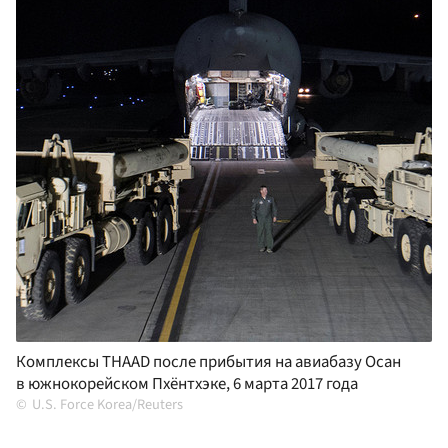
Комплексы THAAD после прибытия на авиабазу Осан
в южнокорейском Пхёнтхэке, 6 марта 2017 года
U.S. Force Korea/Reuters