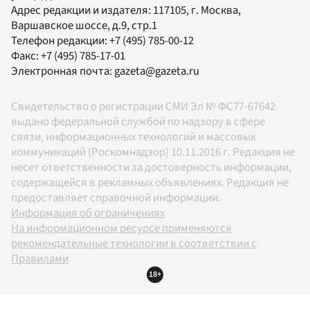
Адрес редакции и издателя:
117105
, г.
Москва
,
Варшавское шоссе, д.9, стр.1
Телефон редакции:
+7 (495) 785-00-12
Факс:
+7 (495) 785-17-01
Электронная почта:
gazeta@gazeta.ru
Свидетельство о регистрации СМИ Эл № ФС77-67642
выдано федеральной службой по надзору в сфере
связи, информационных технологий и массовых
коммуникаций (Роскомнадзор) 10.11.2016 г. Редакция не
несет ответственности за достоверность информации,
содержащейся в рекламных объявлениях. Редакция не
предоставляет справочной информации.
Информация об ограничениях
На информационном ресурсе применяются
рекомендательные технологии в соответствии с
Правилами
18+