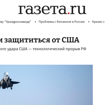
аву "Уралдронзавода"
Проблемы с бензином в России
Кризис с
ем защититься от США
рого удара США — технологический прорыв РФ