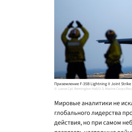
Приземление F-35B Lightning II Joint Strike
Lance Cpl. Remington Hall/U.S. Marine Corps/Reu
Мировые аналитики не иск
глобального лидерства пр
действия, но при самом не