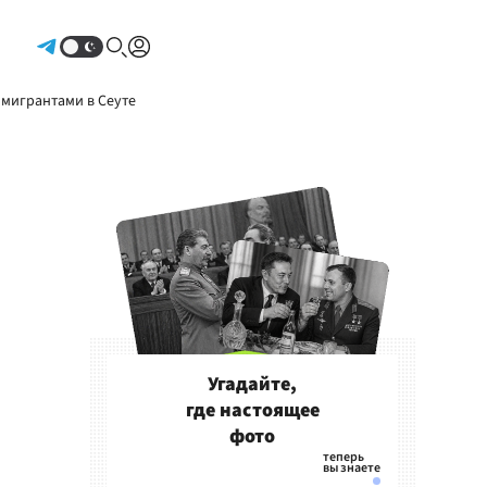
Авторизоваться
 мигрантами в Сеуте
Угадайте,
где настоящее
фото