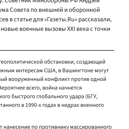
у. Советник Минобороны РФ Андрей
ума Совета по внешней и оборонной
ев в статье для «Газеты.Ru» рассказали,
 новые военные вызовы XXI века с точки
 геополитической обстановки, создающей
ажным интересам США, в Вашингтоне могут
ный вооруженный конфликт против одной
Вероятнее всего, война начнется
ого быстрого глобального удара (БГУ,
отанного в 1990-х годах в недрах военного
т нанесение по противнику массированного