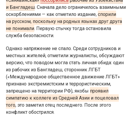
«Синявинская»
поссорились
рабочие из
Узбекистана
и
Бангладеш
. Сначала дело ограничилось взаимными
оскорблениями — как отметило издание,
спорили
на русском, поскольку на родных языках друг друга
не понимали
. Первую стычку тогда остановила
служба безопасности.
Однако напряжение не спало. Среди сотрудников и
местных жителей, отметили журналисты, обсуждают
версию, что поводом могла стать личная обида: один
из рабочих из Бангладеш, сторонник ЛГБТ
(«Международное общественное движение ЛГБТ»
признано экстремистским и террористическим,
запрещено на территории РФ), якобы
проявил
симпатию к коллеге из Средней Азии и поцеловал
того
, это заметил отец последнего. После этого
конфликт обострился.