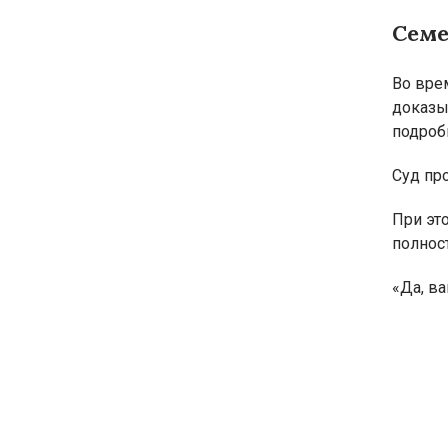
Семе
Во вре
доказы
подроб
Суд пр
При эт
полнос
«Да, в