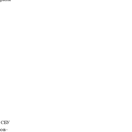
 СБУ
ов-