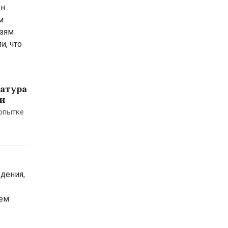
Он
м
язям
и, что
ратура
ни
опытке
дения,
тем