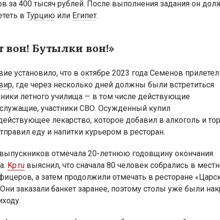
ов за 400 тысяч рублей. После выполнения задания он дол
ететь в
Турцию
или
Египет
.
т вон! Бутылки вон!»
вие установило, что в октябре 2023 года Семенов прилетел
вир
, где через несколько дней должны были встретиться
ники летного училища — в том числе действующие
служащие, участники СВО. Осужденный купил
действующее лекарство, которое добавил в алкоголь и торт
тправил еду и напитки курьером в ресторан.
 выпускников отмечала 20-летнюю годовщину окончания
а.
Kp.ru
выяснил, что сначала 80 человек собрались в мест
фицеров, а затем продолжили отмечать в ресторане «Царс
. Они заказали банкет заранее, поэтому столы уже были на
иходу.