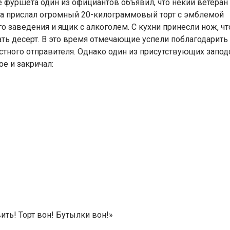
е фуршета один из официантов объявил, что некий ветеран
а прислал огромный 20-килограммовый торт с эмблемой
го заведения и ящик с алкоголем. С кухни принесли нож, ч
ать десерт. В это время отмечающие успели поблагодарить
стного отправителя. Однако один из присутствующих запод
е и закричал:
ить! Торт вон! Бутылки вон!»