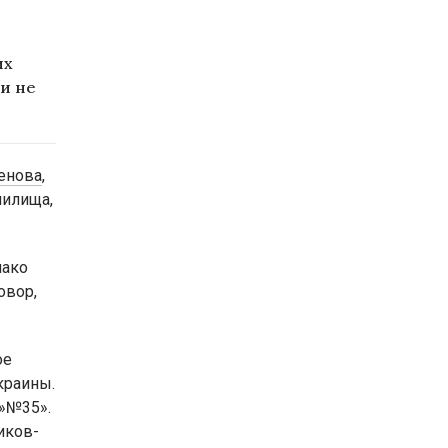
их
и не
енова
,
чилища,
нако
овор,
ое
краины.
 »№35».
иков-