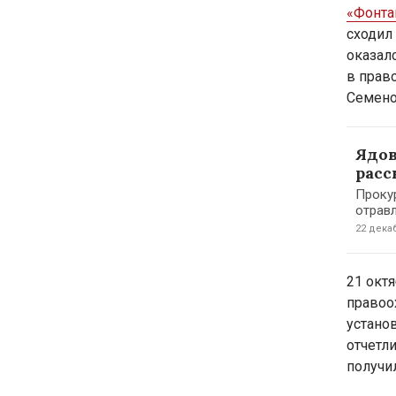
«Фонта
сходил
оказал
в прав
Семено
Ядов
расс
Проку
отравл
22 декаб
21 окт
правоо
устано
отчетл
получи