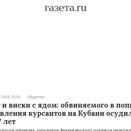
 2025, 20:03
Общество
 и виски с ядом: обвиняемого в по
вления курсантов на Кубани осуди
7 лет
егося отравить курсантов Армавирского училища пригов