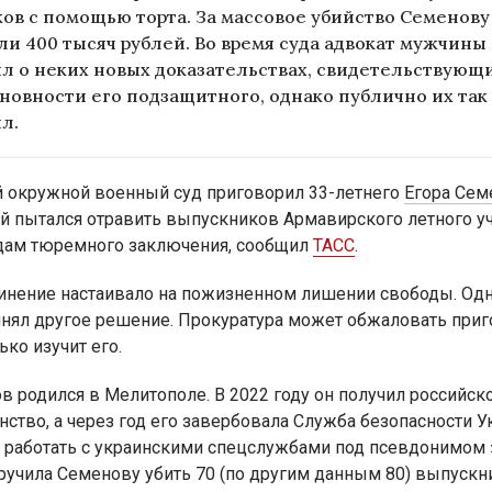
ов с помощью торта. За массовое убийство Семенову
и 400 тысяч рублей. Во время суда адвокат мужчины
л о неких новых доказательствах, свидетельствующ
новности его подзащитного, однако публично их так 
л.
окружной военный суд приговорил 33-летнего
Егора Сем
й пытался отравить выпускников Армавирского летного у
одам тюремного заключения, сообщил
ТАСС
.
инение настаивало на пожизненном лишении свободы. Од
инял другое решение. Прокуратура может обжаловать приг
ько изучит его.
в родился в Мелитополе. В 2022 году он получил российск
нство, а через год его завербовала Служба безопасности У
л работать с украинскими спецслужбами под псевдонимом
ручила Семенову убить 70 (по другим данным 80) выпускн