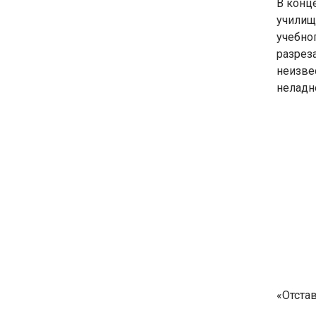
В конц
училищ
учебно
разрез
неизве
неладно
«Отстав