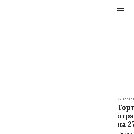
29 апреля
Торт
отра
на 2
Пытавш