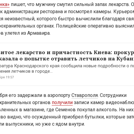
нка»
пишет, что мужчину смутил сильный запах лекарств. 
 к администрации ресторана и посмотрел камеры. Курьеро
ся неизвестный, которого быстро вычислили благодаря св
оохранительных органах. Полицейские оперативно выяснил
в улетел из Армавира.
итое лекарство и причастность Киева: проку
казала о попытке отравить летчиков на Куба
ратура Краснодарского края сообщила новые подробности о п
ения летчиков в городе...
ря 19:57
ября его задержали в аэропорту
Ставрополя
. Сотрудники
хранительных органов
получили
записи камер видеонаблю
вленных в магазине, где Семенов покупал алкоголь. На них
иво видно, что осужденный приобрел бутылки, которые за
ли выпускники, но уже с ядом внутри.