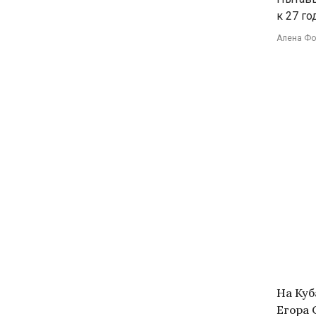
к 27 го
Алена Ф
На Куб
Егора 