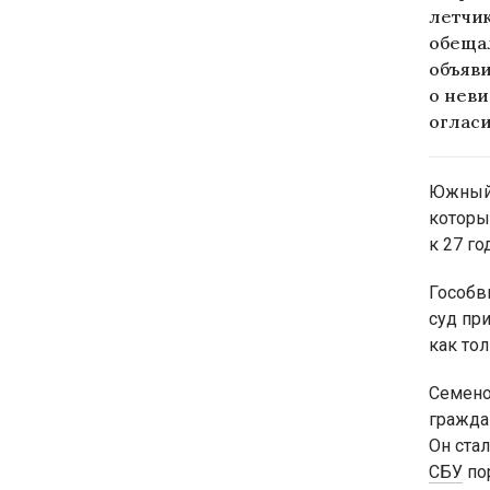
летчик
обещал
объяви
о неви
огласи
Южный 
которы
к 27 г
Гособв
суд пр
как тол
Семено
гражда
Он ста
СБУ
по