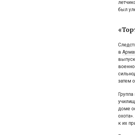
летчик
был ул
«Тор
Следст
в
Арма
выпуск
военно
сильно
затем о
Группа
училищ
доме о
охота»
к их пр