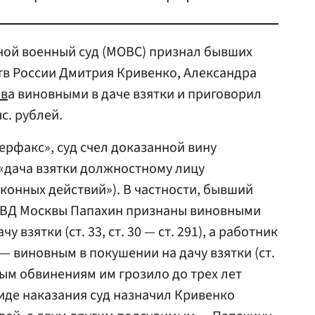
ной военный суд (МОВС) признал бывших
тв России Дмитрия Кривенко, Александра
в
а виновными в даче взятки и приговорил
ыс. рублей.
ерфакс», суд счел доказанной вину
(«дача взятки должностному лицу
конных действий»). В частности, бывший
УВД Москвы Папахин признаны виновными
у взятки (ст. 33, ст. 30 — ст. 291), а работник
 виновным в покушении на дачу взятки (ст.
ным обвинениям им грозило до трех лет
иде наказания суд назначил Кривенко