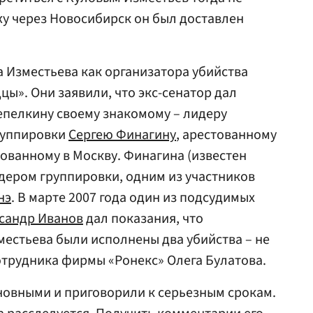
ажу через Новосибирск он был доставлен
а Изместьева как организатора убийства
ы». Они заявили, что экс-сенатор дал
епелкину своему знакомому – лидеру
руппировки
Сергею Финагину
, арестованному
рованному в Москву. Финагина (известен
дером группировки, одним из участников
нэ
. В марте 2007 года один из подсудимых
сандр Иванов
дал показания, что
местьева были исполнены два убийства – не
отрудника фирмы «Ронекс» Олега Булатова.
новными и приговорили к серьезным срокам.