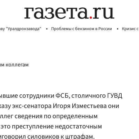
аву "Уралдронзавода"
Проблемы с бензином в России
Кризис с
им коллегам
бывшие сотрудники ФСБ, столичного ГУВД
казу экс-сенатора Игоря Изместьева они
оллег сведения по определенным
л это преступление недостаточным
иговорил силовиков к штрафам.