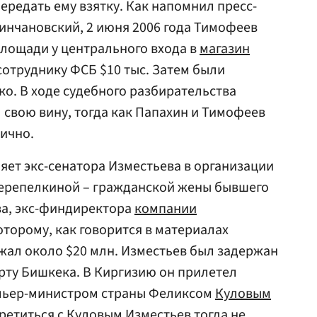
ередать ему взятку. Как напомнил пресс-
инчановский, 2 июня 2006 года Тимофеев
лощади у центрального входа в
магазин
сотруднику ФСБ $10 тыс. Затем были
о. В ходе судебного разбирательства
свою вину, тогда как Папахин и Тимофеев
ично.
яет экс-сенатора Изместьева в организации
Перепелкиной – гражданской жены бывшего
ва, экс-финдиректора
компании
которому, как говорится в материалах
лжал около $20 млн. Изместьев был задержан
орту Бишкека. В Киргизию он прилетел
емьер-министром страны Феликсом
Куловым
ретиться с Куловым Изместьев тогда не