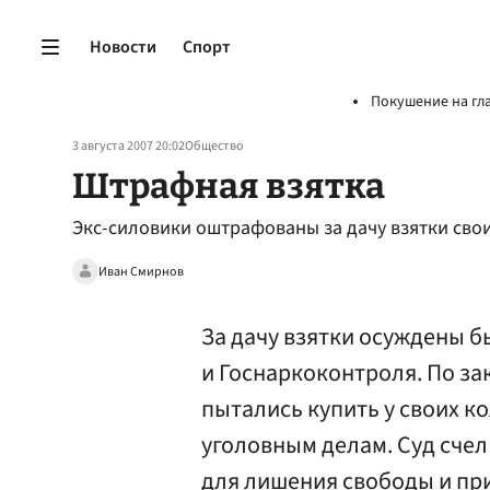
Новости
Спорт
Покушение на гл
3 августа 2007 20:02
Общество
Штрафная взятка
Экс-силовики оштрафованы за дачу взятки сво
Иван Смирнов
За дачу взятки осуждены 
и Госнаркоконтроля. По за
пытались купить у своих к
уголовным делам. Суд сче
для лишения свободы и пр