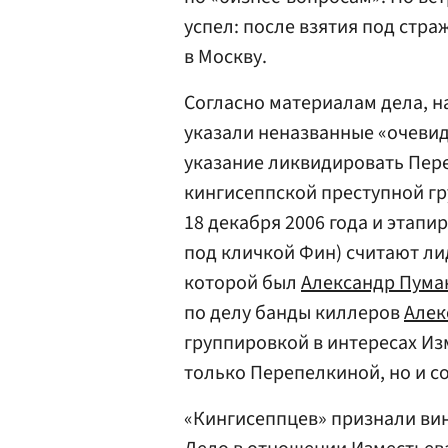
успел: после взятия под стр
в Москву.
Согласно материалам дела, н
указали неназванные «очевидц
указание ликвидировать Пер
кингисеппской преступной г
18 декабря 2006 года и этапи
под кличкой Фин) считают ли
которой был
Александр Пума
по делу банды киллеров
Алек
группировкой в интересах Из
только Перепелкиной, но и с
«Кингисеппцев» признали ви