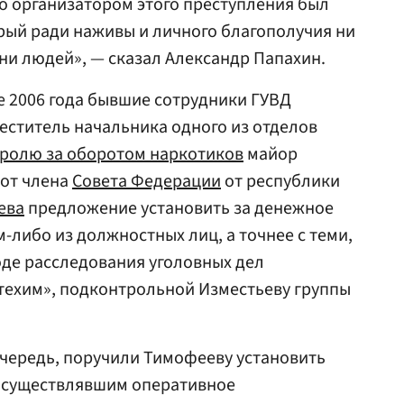
то организатором этого преступления был
орый ради наживы и личного благополучия ни
зни людей», — сказал Александр Папахин.
ле 2006 года бывшие сотрудники ГУВД
еститель начальника одного из отделов
ролю за оборотом наркотиков
майор
от члена
Совета Федерации
от республики
ева
предложение установить за денежное
-либо из должностных лиц, а точнее с теми,
оде расследования уголовных дел
ехим», подконтрольной Изместьеву группы
очередь, поручили Тимофееву установить
 осуществлявшим оперативное