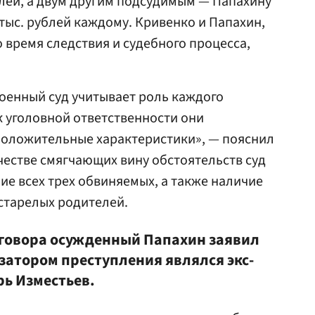
блей, а двум другим подсудимым — Папахину
тыс. рублей каждому. Кривенко и Папахин,
 время следствия и судебного процесса,
оенный суд учитывает роль каждого
 к уголовной ответственности они
положительные характеристики», — пояснил
ачестве смягчающих вину обстоятельств суд
ие всех трех обвиняемых, а также наличие
естарелых родителей.
иговора осужденный Папахин заявил
затором преступления являлся экс-
рь Изместьев.