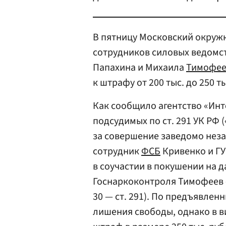
В пятницу Московский окруж
сотрудников силовых ведомс
Папахина и Михаила
Тимофее
к штрафу от 200 тыс. до 250 т
Как сообщило агентство «Инт
подсудимых по ст. 291 УК РФ 
за совершение заведомо неза
сотрудник
ФСБ
Кривенко и Г
в соучастии в покушении на дач
Госнаркоконтроля Тимофеев —
30 — ст. 291). По предъявлен
лишения свободы, однако в в