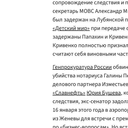
сопровождение следствия и п
секретарь МОВС Александр М
был задержан на Лубянской п
«Детский мир»
при передаче 
задержаны Папахин и Кривенк
Кривенко полностью признал 
считают себя виновными част
Генпрокуратура России
обвин
убийства нотариуса Галины 
делового партнера Изместье
«Славнефть»
Юрия Бушева
, 
следствия, экс-сенатор задо
16 января этого года в аэроп
из Женевы для встречи с пр
по «бизнес-вопросам». Но вст