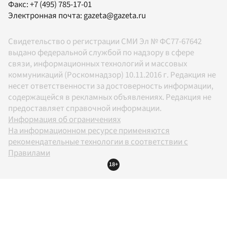
Факс:
+7 (495) 785-17-01
Электронная почта:
gazeta@gazeta.ru
Свидетельство о регистрации СМИ Эл № ФС77-67642
выдано федеральной службой по надзору в сфере
связи, информационных технологий и массовых
коммуникаций (Роскомнадзор) 10.11.2016 г. Редакция не
несет ответственности за достоверность информации,
содержащейся в рекламных объявлениях. Редакция не
предоставляет справочной информации.
Информация об ограничениях
На информационном ресурсе применяются
рекомендательные технологии в соответствии с
Правилами
18+