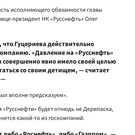
ость исполняющего обязанности главы
вице-президент НК «Русснефть» Олег
, что Гуцериева действительно
омпанию. «Давление на «Русснефть»
 совершенно явно имело своей целью
таться со своим детищем, — считает
 —
был вполне предсказуем».
 «Русснефти» будет отнюдь не Дерипаска,
нется какой-то из госкомпаний.
т либо
«Роснефть»
, либо «Газпром», —