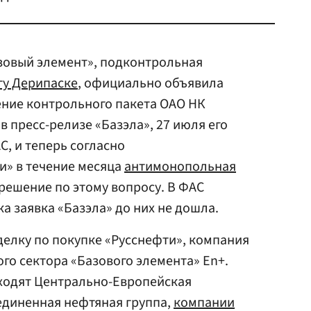
зовый элемент», подконтрольная
гу Дерипаске
, официально объявила
ение контрольного пакета ОАО НК
в пресс-релизе «Базэла», 27 июля его
С, и теперь согласно
и» в течение месяца
антимонопольная
решение по этому вопросу. В ФАС
ка заявка «Базэла» до них не дошла.
сделку по покупке «Русснефти», компания
ого сектора «Базового элемента» En+.
входят Центрально-Европейская
диненная нефтяная группа,
компании