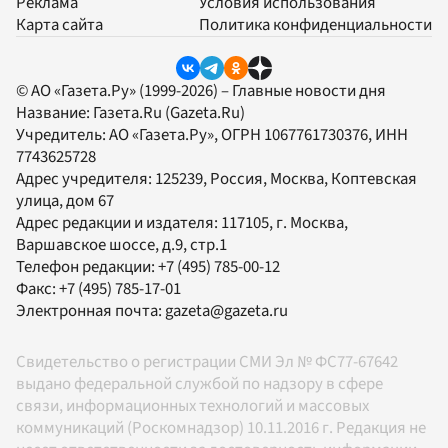
Реклама
Условия использования
Карта сайта
Политика конфиденциальности
© АО «Газета.Ру» (1999-2026) – Главные новости дня
Название:
Газета.Ru
(Gazeta.Ru)
Учредитель:
АО «Газета.Ру»
, ОГРН 1067761730376, ИНН
7743625728
Адрес учредителя: 125239, Россия, Москва, Коптевская
улица, дом 67
Адрес редакции и издателя:
117105
, г.
Москва
,
Варшавское шоссе, д.9, стр.1
Телефон редакции:
+7 (495) 785-00-12
Факс:
+7 (495) 785-17-01
Электронная почта:
gazeta@gazeta.ru
Свидетельство о регистрации СМИ Эл № ФС77-67642
выдано федеральной службой по надзору в сфере
связи, информационных технологий и массовых
коммуникаций (Роскомнадзор) 10.11.2016 г. Редакция не