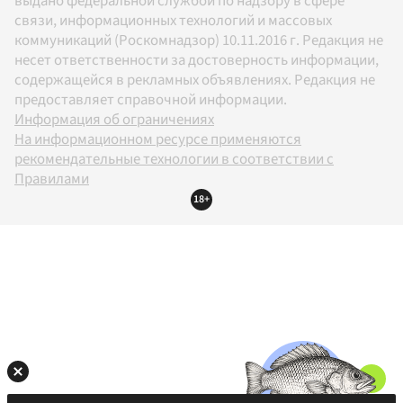
выдано федеральной службой по надзору в сфере
связи, информационных технологий и массовых
коммуникаций (Роскомнадзор) 10.11.2016 г. Редакция не
несет ответственности за достоверность информации,
содержащейся в рекламных объявлениях. Редакция не
предоставляет справочной информации.
Информация об ограничениях
На информационном ресурсе применяются
рекомендательные технологии в соответствии с
Правилами
18+