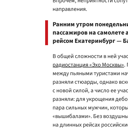
Впрочем, неприятности сопут
направления.
Ранним утром понедельни
пассажиров на самолете
рейсом Екатеринбург — Б
В общей сложности в ней уча
радиостанция «Эхо Москвы»
.
между пьяными туристами нач
разняли стюарды, однако вс
с новой силой, а число ее уч
разняли: для укрощения дебо
пара сильных мужчин, которы
«вышибалами». Без воздушных
на длинных рейсах российски