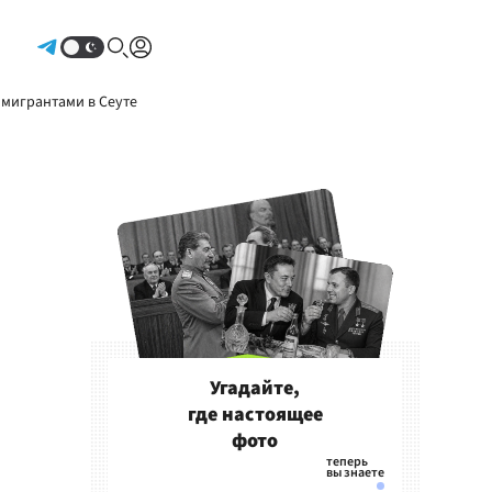
Авторизоваться
 мигрантами в Сеуте
Угадайте,
где настоящее
фото