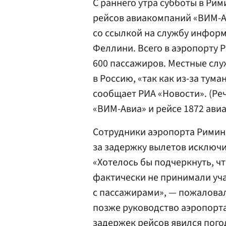
С раннего утра субботы в Ри
рейсов авиакомпаний «ВИМ-А
со ссылкой на службу инфор
Феллини. Всего в аэропорту 
600 пассажиров. Местные слу
в Россию, «так как из-за тум
сообщает РИА «Новости». (Ре
«ВИМ-Авиа» и рейсе 1872 ави
Сотрудники аэропорта Римин
за задержку вылетов исключ
«Хотелось бы подчеркнуть, ч
фактически не принимали уча
с пассажирами», — пожалова
позже руководство аэропорта
задержек рейсов явился пого