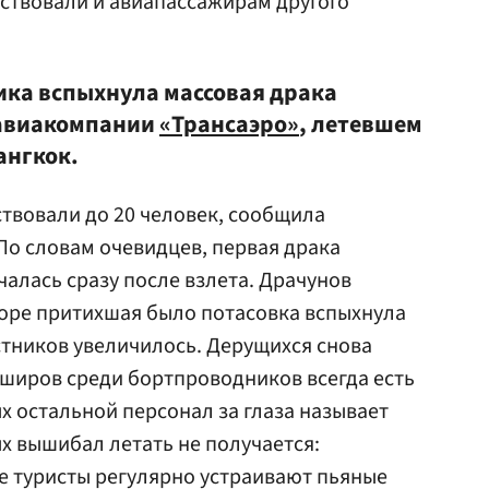
ствовали и авиапассажирам другого
ка вспыхнула массовая драка
 авиакомпании
«Трансаэро»
, летевшем
ангкок.
ствовали до 20 человек, сообщила
 По словам очевидцев, первая драка
алась сразу после взлета. Драчунов
коре притихшая было потасовка вспыхнула
астников увеличилось. Дерущихся снова
широв среди бортпроводников всегда есть
х остальной персонал за глаза называет
 вышибал летать не получается:
е туристы регулярно устраивают пьяные