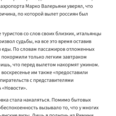
аэропорта Марко Валерьяни уверял, что
причина, по которой вылет россиян был
туристов со слов своих близких, итальянцы
извол судьбы, на все это время оставив
з еды. По словам пассажиров отложенных
их покормили только легким завтраком
 лишь, что перед вылетом накормят ужином.
а воскресенье им также «предоставили
епирательств с представителями
 «Новости».
овка стала накаляться. Помимо бытовых
беспокоенность вызывало то, что у многих
ьянские визы. Лишь в полночь из Римини