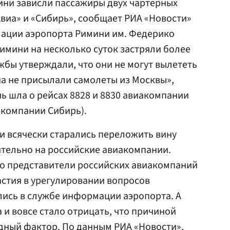
мини зависли пассажиры двух чартерных
виа» и «Сибирь», сообщает РИА «Новости»
мации аэропорта Римини им. Федерико
Римини на несколько суток застряли более
жбы утверждали, что они не могут вылететь
ана не присылали самолеты из Москвы»,
чь шла о рейсах 8828 и 8830 авиакомпании
акомпании Сибирь).
и всячески старались переложить вину
ительно на российские авиакомпании.
то представители российских авиакомпаний
стия в урегулировании вопросов
лись в службе информации аэропорта. А
 и вовсе стало отрицать, что причиной
дный фактор. По данным РИА «Новости»,