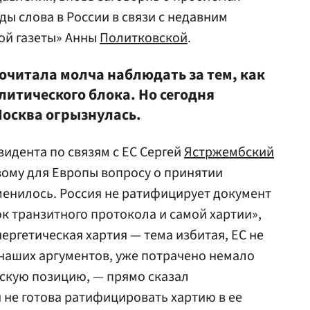
ы слова в России в связи с недавним
ой газеты» Анны
Политковской
.
очитала молча наблюдать за тем, как
литического блока. Но сегодня
осква огрызнулась.
езидента по связям с ЕС Сергей
Ястржембский
вому для Европы вопросу о принятии
менилось. Россия не ратифицирует документ
 транзитного протокола и самой хартии»,
ергетическая хартия — тема избитая, ЕС не
 наших аргументов, уже потрачено немало
йскую позицию, — прямо сказал
 не готова ратифицировать хартию в ее