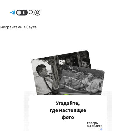
Авторизоваться
 мигрантами в Сеуте
Угадайте,
где настоящее
фото