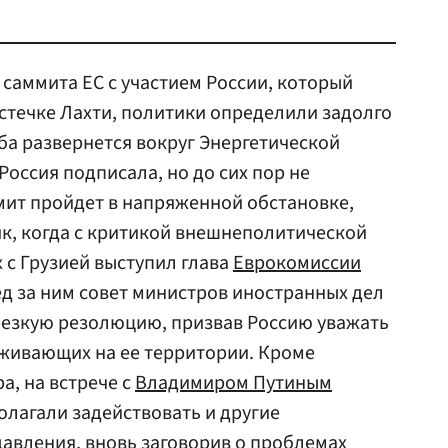
саммита ЕС с участием России, который
стечке Лахти, политики определили задолго
ьба развернется вокруг Энергетической
Россия подписала, но до сих пор не
мит пройдет в напряженной обстановке,
ик, когда с критикой внешнеполитической
 с Грузией выступил глава
Еврокомиссии
лед за ним совет министров иностранных дел
резкую резолюцию, призвав Россию уважать
оживающих на ее территории. Кроме
, на встрече с
Владимиром Путиным
лагали задействовать и другие
авления, вновь заговорив о проблемах