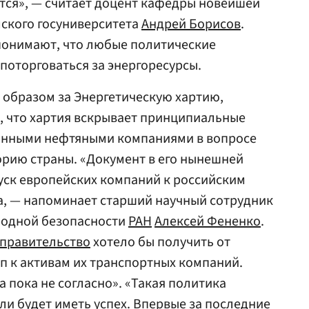
ются», — считает доцент кафедры новейшей
ского госуниверситета
Андрей Борисов
.
 понимают, что любые политические
поторговаться за энергоресурсы.
 образом за Энергетическую хартию,
м, что хартия вскрывает принципиальные
ранными нефтяными компаниями в вопросе
орию страны. «Документ в его нынешней
уск европейских компаний к российским
а, — напоминает старший научный сотрудник
родной безопасности
РАН
Алексей Фененко
.
 правительство
хотело бы получить от
п к активам их транспортных компаний.
 пока не согласно». «Такая политика
ли будет иметь успех. Впервые за последние