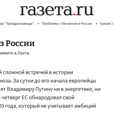
аву "Уралдронзавода"
Проблемы с бензином в России
Кризис с
з России
аммите в Лахти
й сложной встречей в истории
юза. За сутки до его начала европейцы
пят Владимиру Путину ни в энергетике, ни
В четверг ЕС обнародовал свой
20 года, который не учитывает амбиций