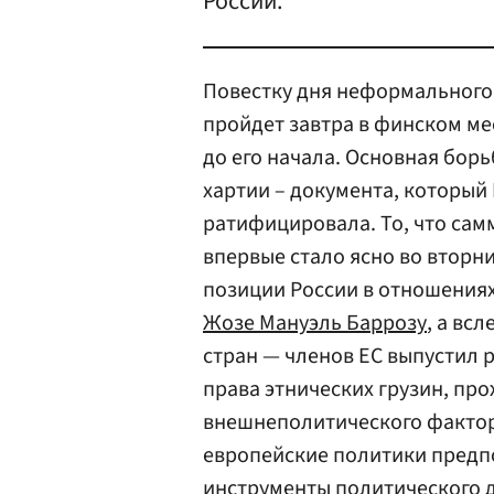
России.
Повестку дня неформального 
пройдет завтра в финском ме
до его начала. Основная бор
хартии – документа, который 
ратифицировала. То, что сам
впервые стало ясно во вторн
позиции России в отношениях
Жозе Мануэль Баррозу
, а вс
стран — членов ЕС выпустил 
права этнических грузин, пр
внешнеполитического фактора
европейские политики предпо
инструменты политического д