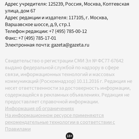
Адрес учредителя: 125239, Россия, Москва, Коптевская
улица, дом 67
Адрес редакции и издателя:
117105
, г.
Москва
,
Варшавское шоссе, д.9, стр.1
Телефон редакции:
+7 (495) 785-00-12
Факс:
+7 (495) 785-17-01
Электронная почта:
gazeta@gazeta.ru
Свидетельство о регистрации СМИ Эл № ФС77-67642
выдано федеральной службой по надзору в сфере
связи, информационных технологий и массовых
коммуникаций (Роскомнадзор) 10.11.2016 г. Редакция не
несет ответственности за достоверность информации,
содержащейся в рекламных объявлениях. Редакция не
предоставляет справочной информации.
Информация об ограничениях
На информационном ресурсе применяются
рекомендательные технологии в соответствии с
Правилами
18+