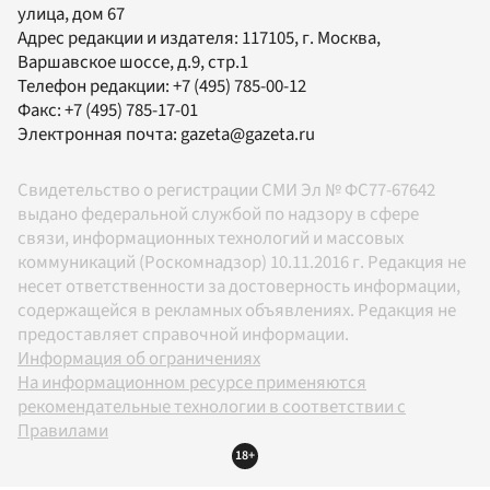
улица, дом 67
Адрес редакции и издателя:
117105
, г.
Москва
,
Варшавское шоссе, д.9, стр.1
Телефон редакции:
+7 (495) 785-00-12
Факс:
+7 (495) 785-17-01
Электронная почта:
gazeta@gazeta.ru
Свидетельство о регистрации СМИ Эл № ФС77-67642
выдано федеральной службой по надзору в сфере
связи, информационных технологий и массовых
коммуникаций (Роскомнадзор) 10.11.2016 г. Редакция не
несет ответственности за достоверность информации,
содержащейся в рекламных объявлениях. Редакция не
предоставляет справочной информации.
Информация об ограничениях
На информационном ресурсе применяются
рекомендательные технологии в соответствии с
Правилами
18+