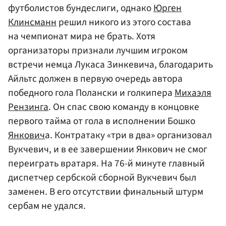
футболистов бундеслиги, однако
Юрген
Клинсманн
решил никого из этого состава
на чемпионат мира не брать. Хотя
организаторы признали лучшим игроком
встречи немца Лукаса Зинкевича, благодарить
Айльтс должен в первую очередь автора
победного гола Полански и голкипера
Михаэля
Рензинга
. Он спас свою команду в концовке
первого тайма от гола в исполнении Бошко
Янкович
а. Контратаку «три в два» организовал
Вукчевич, и в ее завершении Янкович не смог
переиграть вратаря. На 76-й минуте главный
диспетчер сербской сборной Вукчевич был
заменен. В его отсутствии финальный штурм
сербам не удался.