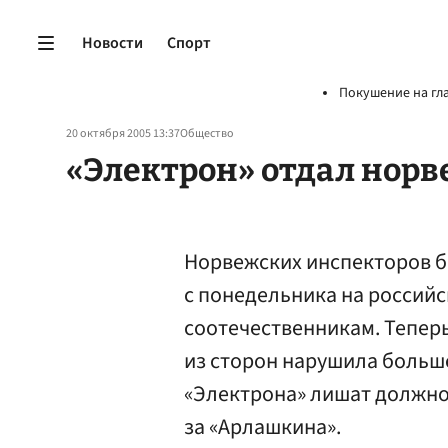
Новости
Спорт
Покушение на гл
20 октября 2005 13:37
Общество
«Электрон» отдал нор
Норвежских инспекторов б
с понедельника на россий
соотечественникам. Теперь
из сторон нарушила больше
«Электрона» лишат должно
за «Арлашкина».