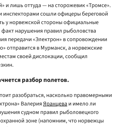
й» и лишь оттуда — на сторожевик «Тромсе».
ми инспекторами сошли офицеры береговой
ить у норвежской стороны официальные
 факт нарушения правил рыболовства
ния передачи «Электрон» в сопровождении
о» отправится в Мурманск, а норвежские
местам своей дислокации, сообщил
зкин.
ачнется разбор полетов.
тоит разобраться, насколько правомерными
ектрона» Валерия
Яранцева
и имело ли
арушения судном правил рыболовецкого
охранной зоне (напомним, что норвежцы