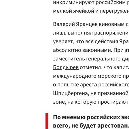
инкриминируют российским р
мелкой ячейкой и перегружен
Валерий Яранцев виновным се
лишь выполнял распоряжение 
уверяет, что все действия Яр
абсолютно законными. При эт
заместитель генерального д
Болдырев
отметил, что капит
международного морского пра
о попытке ареста российског
Шпицбергена, не признанной 
зоне, на которую простирают
По мнению российских эк
всего, не будет арестован