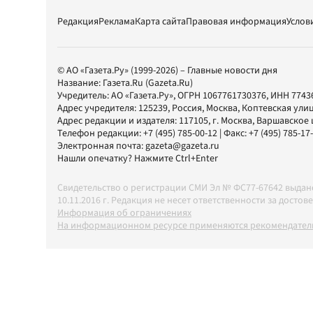
Редакция
Реклама
Карта сайта
Правовая информация
Услов
© АО «Газета.Ру» (1999-2026) – Главные новости дня
Название:
Газета.Ru
(Gazeta.Ru)
Учредитель:
АО «Газета.Ру»
, ОГРН 1067761730376, ИНН 7743
Адрес учредителя: 125239, Россия, Москва, Коптевская улиц
Адрес редакции и издателя:
117105
, г.
Москва
,
Варшавское шо
Телефон редакции:
+7 (495) 785-00-12
| Факс:
+7 (495) 785-17
Электронная почта:
gazeta@gazeta.ru
Нашли опечатку? Нажмите Ctrl+Enter
Свидетельство о регистрации СМИ Эл № ФС77-67642 выда
10.11.2016 г. Редакция не несет ответственности за дос
Информация об ограничениях
На информационном ресурсе применяются рекомендатель