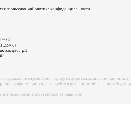
ия использования
Политика конфиденциальности
625728
а, дом 67
ссе, д.9, стр.1
-01
но федеральной службой по надзору в сфере связи, информационных т
товерность информации, содержащейся в рекламных объявлениях. Редак
ные технологии в соответствии с Правилами