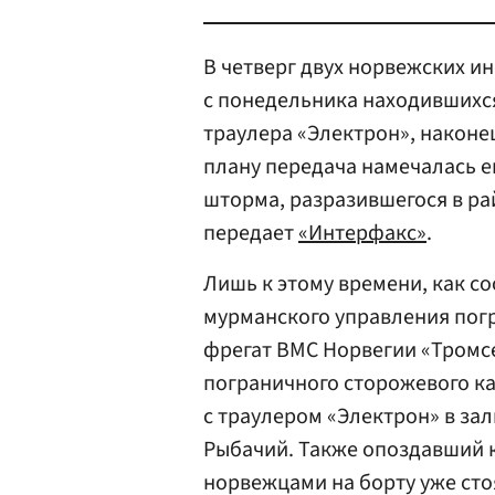
В четверг двух норвежских и
с понедельника находившихс
траулера «Электрон», након
плану передача намечалась ещ
шторма, разразившегося в рай
передает
«Интерфакс»
.
Лишь к этому времени, как с
мурманского управления по
фрегат ВМС Норвегии «Тромс
пограничного сторожевого ка
с траулером «Электрон» в за
Рыбачий. Также опоздавший к
норвежцами на борту уже стоя