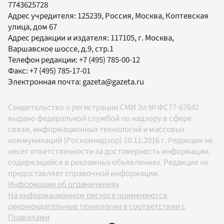
7743625728
Адрес учредителя: 125239, Россия, Москва, Коптевская
улица, дом 67
Адрес редакции и издателя:
117105
, г.
Москва
,
Варшавское шоссе, д.9, стр.1
Телефон редакции:
+7 (495) 785-00-12
Факс:
+7 (495) 785-17-01
Электронная почта:
gazeta@gazeta.ru
Свидетельство о регистрации СМИ Эл № ФС77-67642
выдано федеральной службой по надзору в сфере
связи, информационных технологий и массовых
коммуникаций (Роскомнадзор) 10.11.2016 г. Редакция не
несет ответственности за достоверность информации,
содержащейся в рекламных объявлениях. Редакция не
предоставляет справочной информации.
Информация об ограничениях
На информационном ресурсе применяются
рекомендательные технологии в соответствии с
Правилами