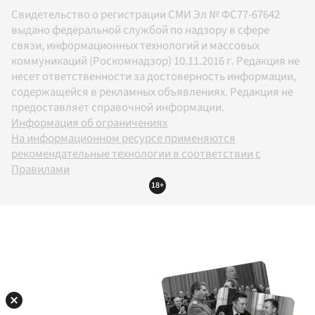
Свидетельство о регистрации СМИ Эл № ФС77-67642
выдано федеральной службой по надзору в сфере
связи, информационных технологий и массовых
коммуникаций (Роскомнадзор) 10.11.2016 г. Редакция не
несет ответственности за достоверность информации,
содержащейся в рекламных объявлениях. Редакция не
предоставляет справочной информации.
Информация об ограничениях
На информационном ресурсе применяются
рекомендательные технологии в соответствии с
Правилами
18+